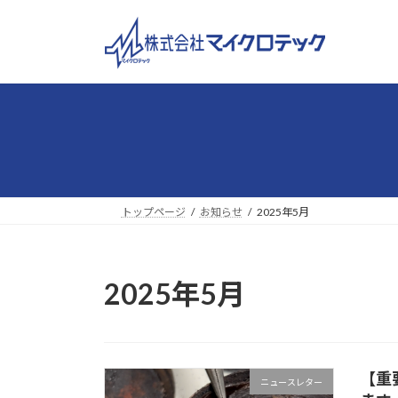
コ
ナ
ン
ビ
テ
ゲ
ン
ー
ツ
シ
へ
ョ
ス
ン
キ
に
ッ
移
プ
動
トップページ
お知らせ
2025年5月
2025年5月
【重
ニュースレター