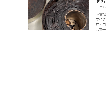
ます
2025
～情報
マイク
庁・自
し富士