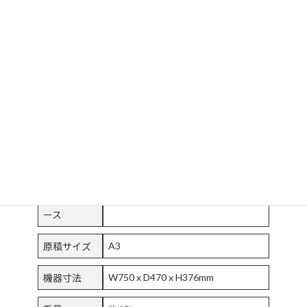
スキャン時
12秒（A3 400dpi カラー）※キャ
間
リブレーションの時間は含みません
ファイルフ
TIFF、JPEG、BMP、PDF
ォーマット
1600dpi
光学解像度
出力解像度
300、400、600、800、1600dpi
LED
光源
スキャナイ
USB2.0
ンターフェ
ース
A3
原稿サイズ
W750 x D470 x H376mm
機器寸法