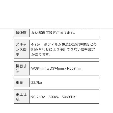
カメラ
8192ピクセル（12ビット）
画素数
光学ス
100-600dpi ※フィルム幅及び設定スキ
キャン
ャン倍率との組み合わせにより使用でき
解像度
ない解像度設定があります。
スキャ
4-96x ※フィルム幅及び設定解像度との
ンス倍
組み合わせにより使用できない倍率設定
率
があります。
機器寸
W394mm x D394mm x H559mm
法
22.7kg
重量
電圧仕
90-240V 500W、50/60Hz
様