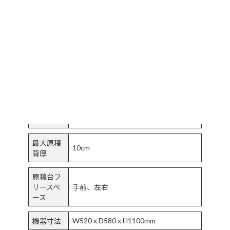
300dpi
度
出力解像
Original / 72 / 200 / 300 / 400dpi
度
スキャナ
USB2.0
インター
フェース
読取サイ
最大316mm×475mm（A3より一回り
ズ
大）
最大原稿
10cm
背厚
原稿台フ
リースペ
手前、左右
ース
W520 x D580 x H1100mm
機器寸法